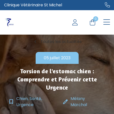
Clinique Vétérinaire St Michel
0
chevron_left
Toutes les actualités
05 juillet 2023
Torsion de l'estomac chien :
Comprendre et Prévenir cette
Urgence
Chien, Santé,
Mélany
bookmark_border
edit
Urgence
Marchal