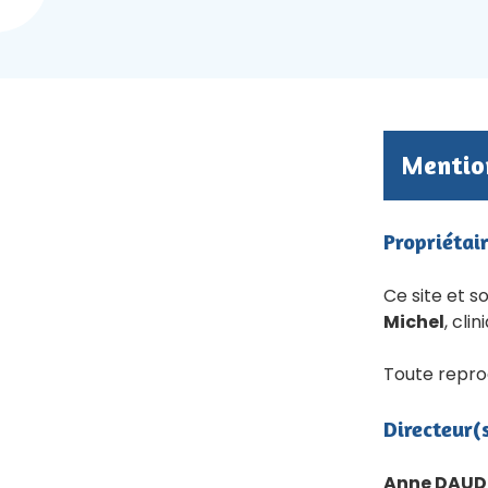
Mentio
Propriétai
Ce site et s
Michel
, cli
Toute reprod
Directeur(
Anne DAUD