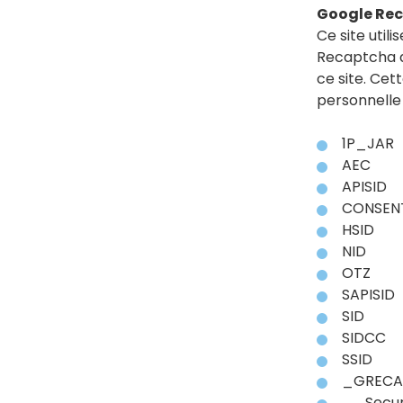
Google Re
Ce site util
Recaptcha af
ce site. Ce
personnelle 
1P_JAR
AEC
APISID
CONSEN
HSID
NID
OTZ
SAPISID
SID
SIDCC
SSID
_GRECA
__Secur