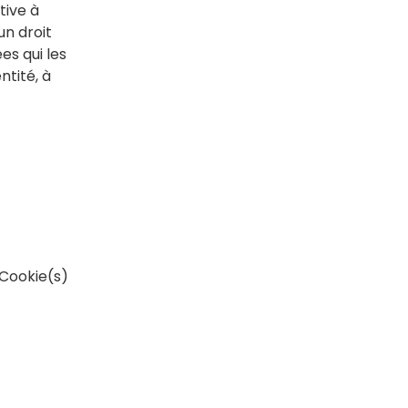
tive à
un droit
es qui les
ntité, à
 Cookie(s)