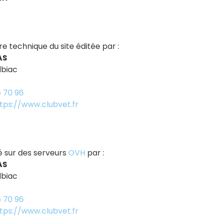
re technique du site éditée par :
AS
lbiac
6 70 96
tps://www.clubvet.fr
é sur des serveurs
OVH
par :
AS
lbiac
6 70 96
tps://www.clubvet.fr