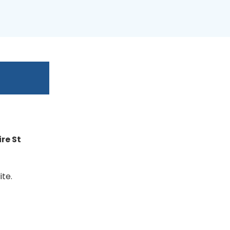
re St
ite.