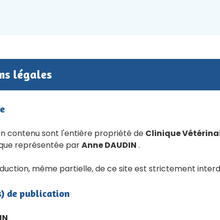
ns légales
re
on contenu sont l'entière propriété de
Clinique Vétérinai
nique représentée par
Anne DAUDIN
.
uction, même partielle, de ce site est strictement interd
s) de publication
IN