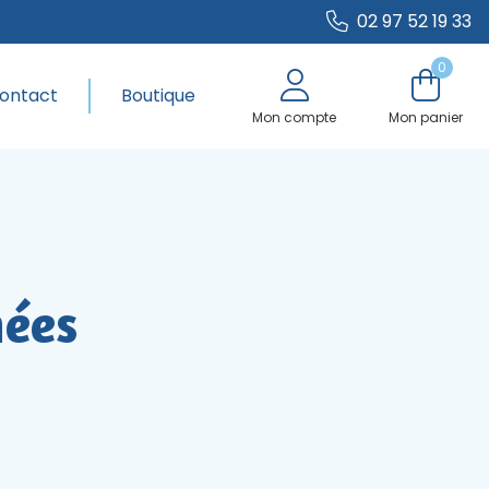
02 97 52 19 33
0
ontact
Boutique
Mon compte
Mon panier
nées