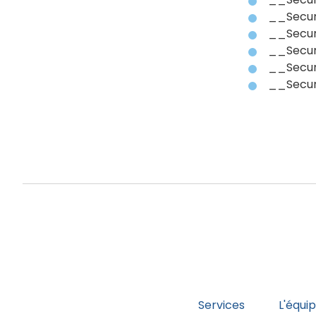
__Secur
__Secur
__Secur
__Secur
__Secu
Services
L'équi