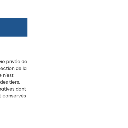
ie privée de
tection de la
e n'est
des tiers.
natives dont
nt conservés