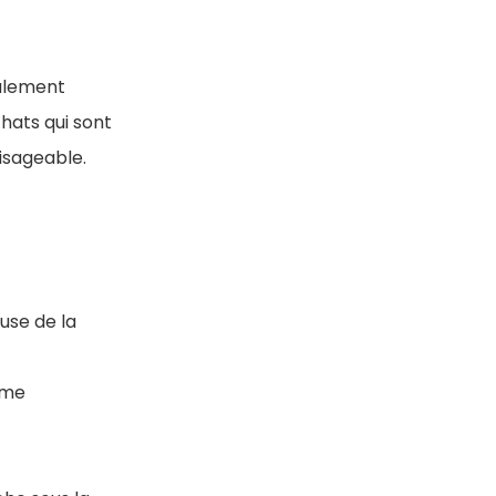
alement
hats qui sont
visageable.
use de la
ème