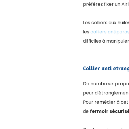
préférez fixer un Air
Les colliers aux huil
les
colliers antiparas
difficiles à manipul
Collier anti etra
De nombreux propriét
peur d'étranglement
Pour remédier à cett
de
fermoir
sécuris