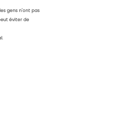
 les gens n'ont pas
eut éviter de
l.