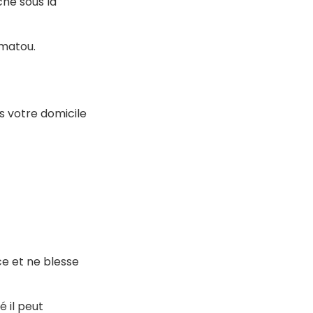
he sous la
matou.
ns votre domicile
ace et ne blesse
é il peut