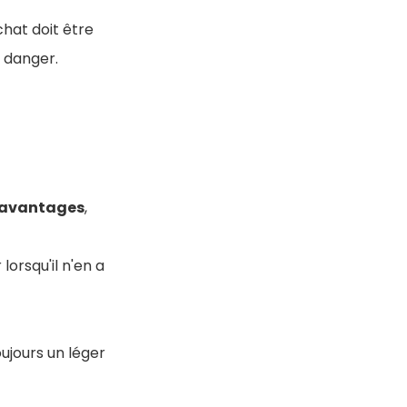
 chat doit être
e danger.
avantages
,
 lorsqu'il n'en a
oujours un léger