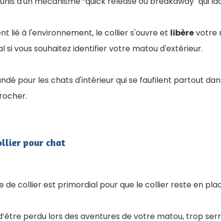
unis d'un mécanisme “quick release ou breakaway" qui lâc
t lié à l'environnement, le collier s'ouvre et
libère
votre 
al si vous souhaitez identifier votre matou d'extérieur.
ndé pour les chats d'intérieur qui se faufilent partout da
rocher.
ollier pour chat
le de collier est primordial pour que le collier reste en pl
 d’être perdu lors des aventures de votre matou, trop serr