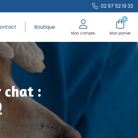
02 97 52 19 33
0
ontact
Boutique
Mon compte
Mon panier
 chat :
Q