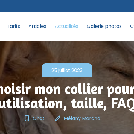
Tarifs
Articles
Actualités
Galerie photos
C
25 juillet 2023
hoisir mon collier pour
utilisation, taille, FA
bookmark_border
edit
Chat
Mélany Marchal