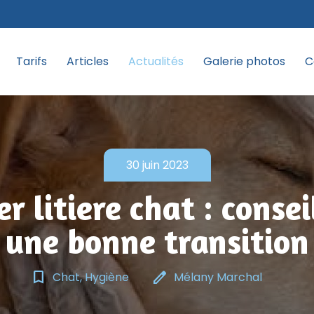
Tarifs
Articles
Actualités
Galerie photos
C
30 juin 2023
r litiere chat : consei
une bonne transition
bookmark_border
edit
Chat, Hygiène
Mélany Marchal