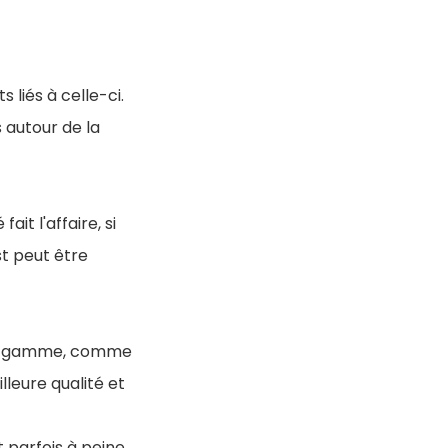
liés à celle-ci.
s autour de la
it l'affaire, si
st peut être
s de gamme, comme
lleure qualité et
 parfois à peine