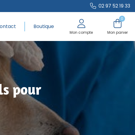
02 97 52 19 33
0
ontact
Boutique
Mon compte
Mon panier
ls pour