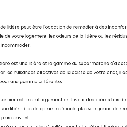
litière peut être l'occasion de remédier à des inconforts 
lle de votre logement, les odeurs de la litière ou les résidu
s incommoder.
litière est une litière et la gamme du supermarché d'à côté fa
r les nuisances olfactives de la caisse de votre chat, il e
 pour une gamme différente.
 financier est le seul argument en faveur des litières ba
 une litière bas de gamme s'écoule plus vite qu'une de mei
 plus souvent.
nc à renouveler plus régulièrement et coûtent finalement