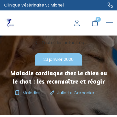
Clinique Vétérinaire St Michel
0
chevron_left
Toutes les actualités
23 janvier 2026
Maladie cardiaque chez le chien ou
le chat : les reconnaître et réagir
bookmark_border
edit
Maladies
Juliette Garnodier