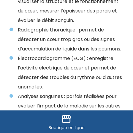
visualiser la structure et le fonctionnement
du cœur, mesurer l’épaisseur des parois et
évaluer le débit sanguin.
Radiographie thoracique : permet de
détecter un cœur trop gros ou des signes
d’accumulation de liquide dans les poumons.
Électrocardiogramme (ECG) : enregistre
l’activité électrique du cœur et permet de
détecter des troubles du rythme ou d’autres
anomalies.
Analyses sanguines : parfois réalisées pour
évaluer l’impact de la maladie sur les autres
organes et identifier des marqueurs
storefront
spécifiques.
Boutique
en ligne