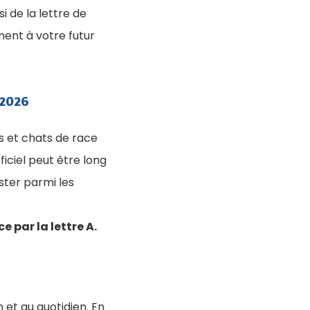
 de la lettre de
ment à votre futur
 2026
s et chats de race
ficiel peut être long
ester parmi les
 par la lettre A.
et au quotidien. En