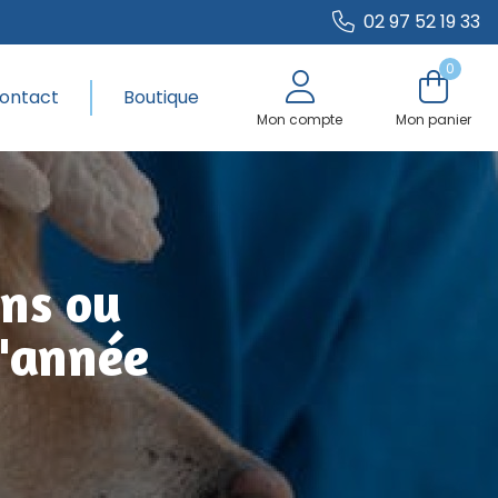
02 97 52 19 33
0
ontact
Boutique
Mon compte
Mon panier
ens ou
l'année