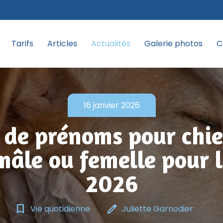
Tarifs
Articles
Actualités
Galerie photos
C
16 janvier 2026
 de prénoms pour chi
mâle ou femelle pour 
2026
bookmark_border
edit
Vie quotidienne
Juliette Garnodier