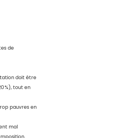
tes de
tation doit être
0 %), tout en
trop pauvres en
vent mal
composition.