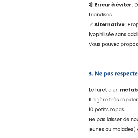
🔴
Erreur à éviter
: 
friandises.
✅
Alternative
: Pro
lyophilisée sans add
Vous pouvez propose
3. Ne pas respecte
Le furet a un
métab
Il digère très rapidem
10 petits repas.
Ne pas laisser de no
jeunes ou malades) 