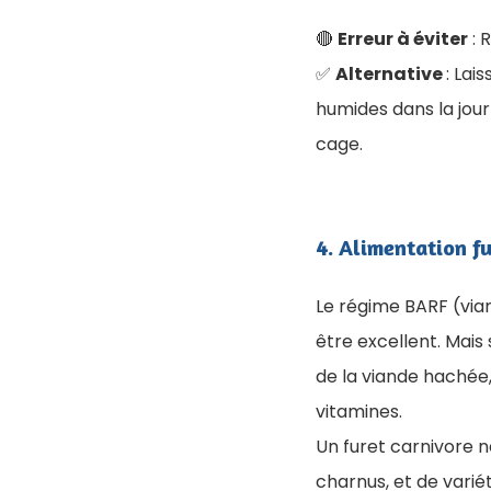
🔴
Erreur à éviter
: 
✅
Alternative
: Lai
humides dans la jou
cage.
4. ​Alimentation f
Le régime BARF (vian
être excellent. Mais
de la viande hachée,
vitamines.
Un furet carnivore n
charnus, et de varié