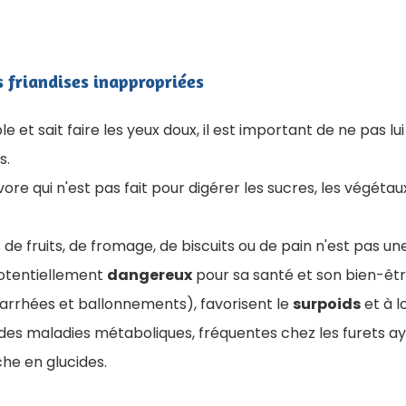
s friandises inappropriées
e et sait faire les yeux doux, il est important de ne pas l
s.
vore qui n'est pas fait pour digérer les sucres, les végétaux,
 de fruits, de fromage, de biscuits ou de pain n'est pas un
potentiellement
dangereux
pour sa santé et son bien-être
diarrhées et ballonnements), favorisent le
surpoids
et à 
es maladies métaboliques, fréquentes chez les furets a
che en glucides.