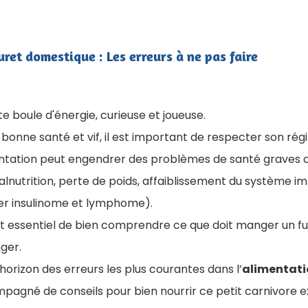
ret domestique : Les erreurs à ne pas faire
ite boule d'énergie, curieuse et joueuse
.
 bonne santé et vif, il est important de respecter son rég
tation peut engendrer des problèmes de santé graves ch
malnutrition, perte de poids, affaiblissement du système im
ier insulinome et lymphome).
 est essentiel de bien comprendre ce que doit manger un fur
nger.
horizon des erreurs les plus courantes dans l’​
alimentati
mpagné de conseils pour bien nourrir ce petit carnivore e