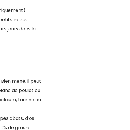
uniquement).
 petits repas
urs jours dans la
 Bien mené, il peut
 blanc de poulet ou
alcium, taurine ou
ypes abats, d’os
10% de gras et