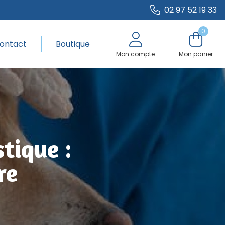
02 97 52 19 33
0
ontact
Boutique
Mon compte
Mon panier
tique :
re