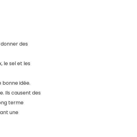
ui donner des
 le sel et les
e bonne idée.
. Ils causent des
long terme
yant une