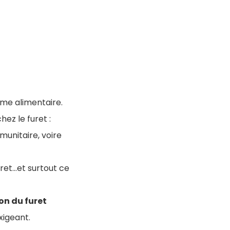
ime alimentaire.
ez le furet :
munitaire, voire
et...et surtout ce
on du furet
xigeant.