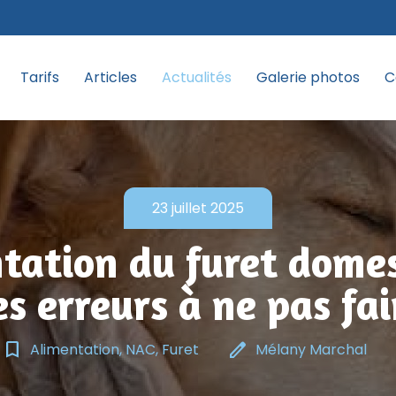
Tarifs
Articles
Actualités
Galerie photos
C
23 juillet 2025
tation du furet domes
es erreurs à ne pas fai
bookmark_border
edit
Alimentation, NAC, Furet
Mélany Marchal