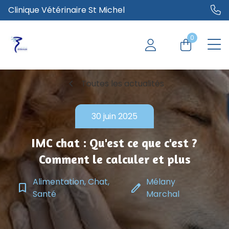
Clinique Vétérinaire St Michel
0
chevron_left
Toutes les actualités
30 juin 2025
IMC chat : Qu'est ce que c'est ?
Comment le calculer et plus
Alimentation, Chat,
Mélany
bookmark_border
edit
Santé
Marchal