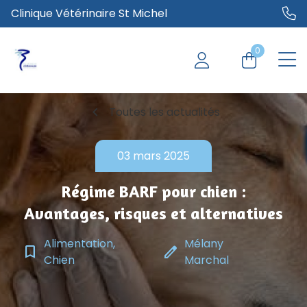
Clinique Vétérinaire St Michel
0
chevron_left
Toutes les actualités
03 mars 2025
Régime BARF pour chien :
Avantages, risques et alternatives
Alimentation,
Mélany
bookmark_border
edit
Chien
Marchal