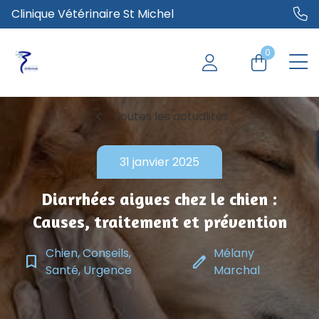
Clinique Vétérinaire St Michel
0
chevron_left
Toutes les actualités
31 janvier 2025
Diarrhées aigues chez le chien :
Causes, traitement et prévention
Chien, Conseils,
Mélany
bookmark_border
edit
Santé, Urgence
Marchal