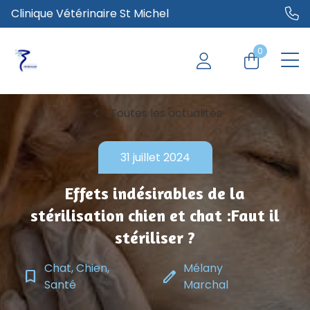
Clinique Vétérinaire St Michel
0
chevron_left
Toutes les actualités
31 juillet 2024
Effets indésirables de la
stérilisation chien et chat :Faut il
stériliser ?
Chat, Chien,
Mélany
bookmark_border
edit
Santé
Marchal